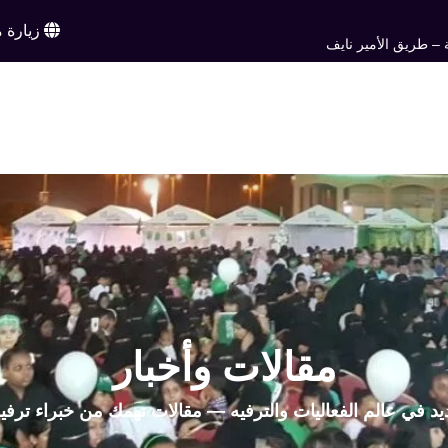
زيارة م
 – طريق الأمير نايف
ن
خدماتنا
أعمالنا
تواصل معنا
اخبار وم
EN
مقالات وأخبار
يد في عالم الفعاليات والترفيه — مقالات تهمك من خبراء ترفي