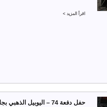
اقرأ المزيد >
حفل دفعة 74 – اليوبيل الذهبي بجامعة الملك فهد للبترول والمعادن