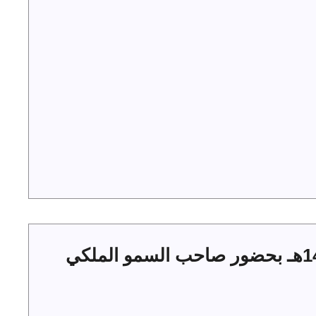
حفل أهالي الجوف بعيد الفطر 1444هـ بحضور صاحب السمو الملكي