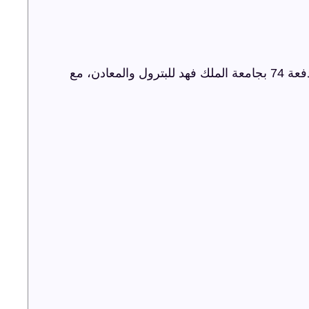
شركة ترفيه الشرقية تنظم حفل اليوبيل الذهبي لدفعة 74 بجامعة الملك فهد للبترول والمعادن، مع