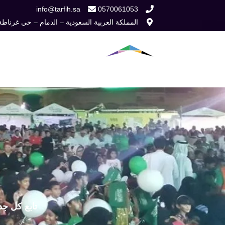
خطي
info@tarfih.sa
0570061053
المملكة العربية السعودية – الدمام – حي غرناطة
لى
لمحتوى
الرئيسية
من نح
تابع كل جد