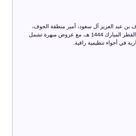
 بن عبد العزيز آل سعود، أمير منطقة الجوف،
أضاءت ترفيه الشرقية سماء الجوف باحتفالية عيد الفطر المبارك 1444 هـ، مع عروض مبهرة تشمل
رية في أجواء تنظيمية راقية.