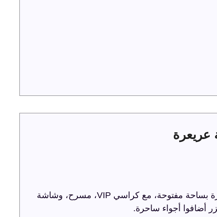
ترفيه الشرقية تحتفل باليوم الوطني 93 في عريعرة بساحة مفتوحة، مع كراسي VIP، مسرح، وشاشة
ر أضافوا أجواء ساحرة.