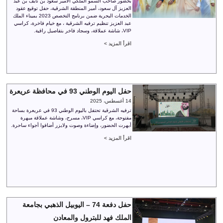
بحضور صاحب السمو الملكي الأمير سعود بن نايف بن عبد
العزيز آل سعود، أمير المنطقة الشرقية، حفل توقيع عقود
الخدمات البحرية ضمن برنامج التخصص 2023 بميناء الملك
عبد العزيز تنظيم ترفيه الشرقية ، مع خيام فاخرة، كراسي
VIP، شاشة عملاقة، وسجاد فاخر بتفاصيل راقية.
اقرأ المزيد >
حفل اليوم الوطني 93 في محافظة عريعرة
14 أغسطس، 2025
ترفيه الشرقية تحتفل باليوم الوطني 93 في عريعرة بساحة
مفتوحة، مع كراسي VIP، مسرح، وشاشة عملاقة مبهرة
أبهرت الحضور، وإضاءة وصوت ولايزر أضافوا أجواء ساحرة.
اقرأ المزيد >
حفل دفعة 74 – اليوبيل الذهبي بجامعة
الملك فهد للبترول والمعادن