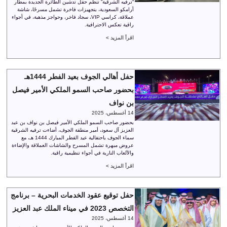
“ترفيه الشرقية” تنظم حفل تدشين الطائرة الجديدة بمطار
أرامكو السعودية، بتجهيزات فاخرة تشمل مسرحًا، شاشة
عملاقة، كراسي VIP، سجاد فاخر، وحواجز مذهبة، في أجواء
راقية تعكس الاحترافية.
اقرأ المزيد >
حفل أهالي الجوف بعيد الفطر 1444هـ
بحضور صاحب السمو الملكي الأمير فيصل
بن نواف
14 أغسطس، 2025
بحضور صاحب السمو الملكي الأمير فيصل بن نواف بن عبد
العزيز آل سعود، أمير منطقة الجوف، أضاءت ترفيه الشرقية
سماء الجوف باحتفالية عيد الفطر المبارك 1444 هـ، مع
عروض مبهرة تشمل المسرح والشاشات العملاقة والإضاءة
والألعاب النارية في أجواء تنظيمية راقية.
اقرأ المزيد >
حفل توقيع عقود الخدمات البحرية – برنامج
التخصص 2023 في ميناء الملك عبد العزيز
14 أغسطس، 2025