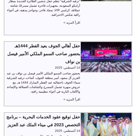
“ترفيه الشرقية” تنظم حفل تدشين الطائرة الجديدة بمطار
أرامكو السعودية، بتجهيزات فاخرة تشمل مسرحًا، شاشة
عملاقة، كراسي VIP، سجاد فاخر، وحواجز مذهبة، في أجواء
راقية تعكس الاحترافية.
اقرأ المزيد >
حفل أهالي الجوف بعيد الفطر 1444هـ
بحضور صاحب السمو الملكي الأمير فيصل
بن نواف
14 أغسطس، 2025
بحضور صاحب السمو الملكي الأمير فيصل بن نواف بن عبد
العزيز آل سعود، أمير منطقة الجوف، أضاءت ترفيه الشرقية
سماء الجوف باحتفالية عيد الفطر المبارك 1444 هـ، مع
عروض مبهرة تشمل المسرح والشاشات العملاقة والإضاءة
والألعاب النارية في أجواء تنظيمية راقية.
اقرأ المزيد >
حفل توقيع عقود الخدمات البحرية – برنامج
التخصص 2023 في ميناء الملك عبد العزيز
14 أغسطس، 2025