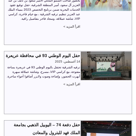
بحضور صاحب السمو الملكي الأمير سعود بن نايف بن عبد
العزيز آل سعود، أمير المنطقة الشرقية، حفل توقيع عقود
الخدمات البحرية ضمن برنامج التخصص 2023 بميناء الملك
عبد العزيز تنظيم ترفيه الشرقية ، مع خيام فاخرة، كراسي
VIP، شاشة عملاقة، وسجاد فاخر بتفاصيل راقية.
اقرأ المزيد >
حفل اليوم الوطني 93 في محافظة عريعرة
14 أغسطس، 2025
ترفيه الشرقية تحتفل باليوم الوطني 93 في عريعرة بساحة
مفتوحة، مع كراسي VIP، مسرح، وشاشة عملاقة مبهرة
أبهرت الحضور، وإضاءة وصوت ولايزر أضافوا أجواء ساحرة.
اقرأ المزيد >
حفل دفعة 74 – اليوبيل الذهبي بجامعة
الملك فهد للبترول والمعادن