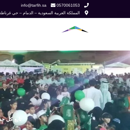
خطي
info@tarfih.sa
0570061053
المملكة العربية السعودية – الدمام – حي غرناطة
لى
لمحتوى
الرئيسية
من نح
تابع كل جد