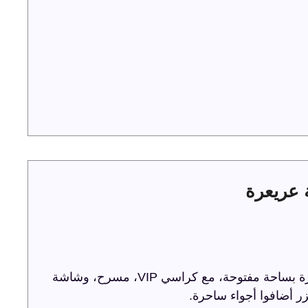
ترفيه الشرقية تحتفل باليوم الوطني 93 في عريعرة بساحة مفتوحة، مع كراسي VIP، مسرح، وشاشة
ر أضافوا أجواء ساحرة.