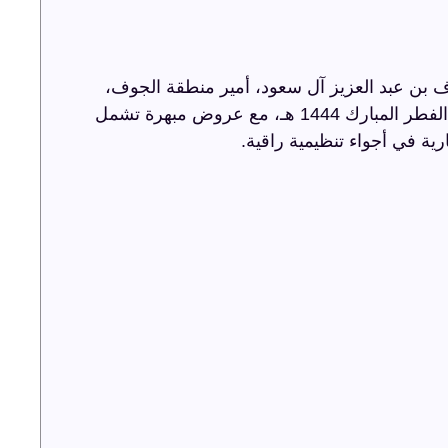
 بن عبد العزيز آل سعود، أمير منطقة الجوف،
أضاءت ترفيه الشرقية سماء الجوف باحتفالية عيد الفطر المبارك 1444 هـ، مع عروض مبهرة تشمل
رية في أجواء تنظيمية راقية.