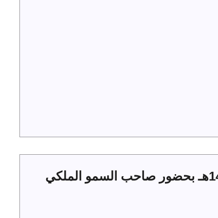
حفل أهالي الجوف بعيد الفطر 1444هـ بحضور صاحب السمو الملكي