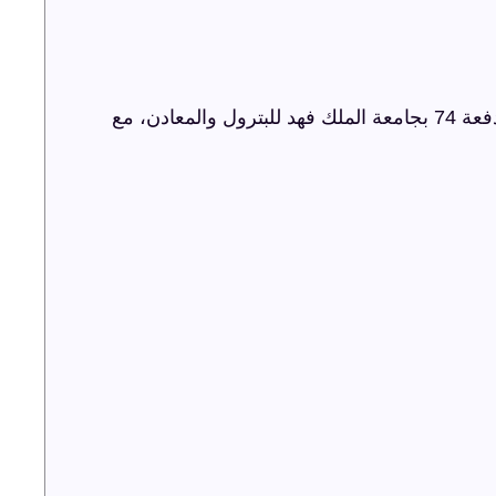
شركة ترفيه الشرقية تنظم حفل اليوبيل الذهبي لدفعة 74 بجامعة الملك فهد للبترول والمعادن، مع