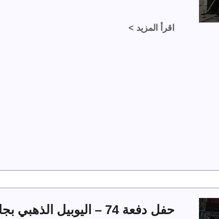
اقرأ المزيد >
حفل دفعة 74 – اليوبيل الذهبي بجامعة الملك فهد للبترول والمعادن