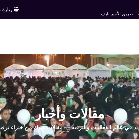
زيارة م
 – طريق الأمير نايف
ن
خدماتنا
أعمالنا
تواصل معنا
اخبار وم
EN
مقالات وأخبار
يد في عالم الفعاليات والترفيه — مقالات تهمك من خبراء ترفي