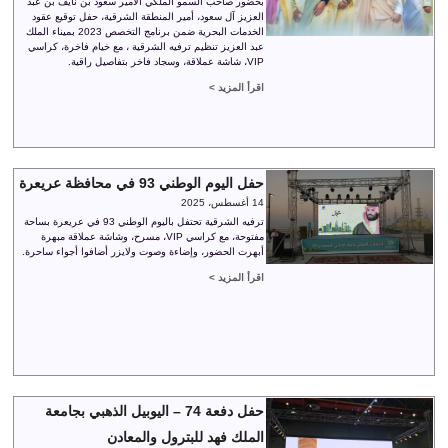
بحضور صاحب السمو الملكي الأمير سعود بن نايف بن عبد
العزيز آل سعود، أمير المنطقة الشرقية، حفل توقيع عقود
الخدمات البحرية ضمن برنامج التخصص 2023 بميناء الملك
عبد العزيز تنظيم ترفيه الشرقية ، مع خيام فاخرة، كراسي
VIP، شاشة عملاقة، وسجاد فاخر بتفاصيل راقية.
اقرأ المزيد >
حفل اليوم الوطني 93 في محافظة عريعرة
14 أغسطس، 2025
ترفيه الشرقية تحتفل باليوم الوطني 93 في عريعرة بساحة
مفتوحة، مع كراسي VIP، مسرح، وشاشة عملاقة مبهرة
أبهرت الحضور، وإضاءة وصوت ولايزر أضافوا أجواء ساحرة.
اقرأ المزيد >
حفل دفعة 74 – اليوبيل الذهبي بجامعة
الملك فهد للبترول والمعادن