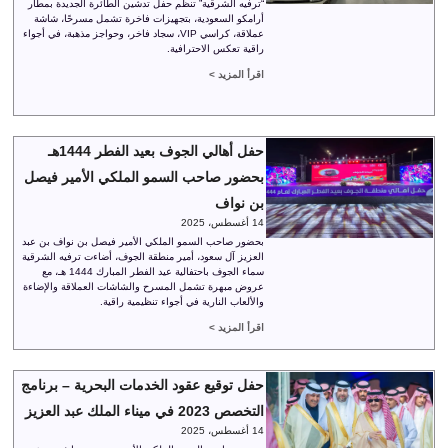
“ترفيه الشرقية” تنظم حفل تدشين الطائرة الجديدة بمطار
أرامكو السعودية، بتجهيزات فاخرة تشمل مسرحًا، شاشة
عملاقة، كراسي VIP، سجاد فاخر، وحواجز مذهبة، في أجواء
راقية تعكس الاحترافية.
اقرأ المزيد >
حفل أهالي الجوف بعيد الفطر 1444هـ
بحضور صاحب السمو الملكي الأمير فيصل
بن نواف
14 أغسطس، 2025
بحضور صاحب السمو الملكي الأمير فيصل بن نواف بن عبد
العزيز آل سعود، أمير منطقة الجوف، أضاءت ترفيه الشرقية
سماء الجوف باحتفالية عيد الفطر المبارك 1444 هـ، مع
عروض مبهرة تشمل المسرح والشاشات العملاقة والإضاءة
والألعاب النارية في أجواء تنظيمية راقية.
اقرأ المزيد >
حفل توقيع عقود الخدمات البحرية – برنامج
التخصص 2023 في ميناء الملك عبد العزيز
14 أغسطس، 2025