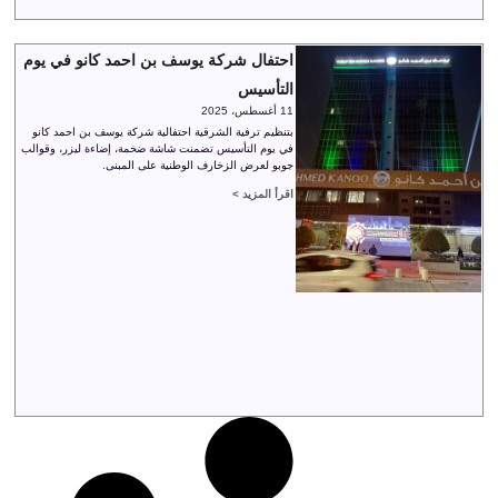
احتفال شركة يوسف بن احمد كانو في يوم
التأسيس
11 أغسطس، 2025
بتنظيم ترفية الشرقية احتفالية شركة يوسف بن احمد كانو
في يوم التأسيس تضمنت شاشة ضخمة، إضاءة ليزر، وقوالب
جوبو لعرض الزخارف الوطنية على المبنى.
اقرأ المزيد >