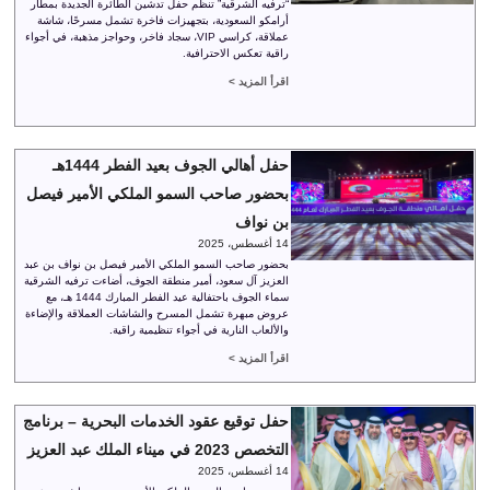
“ترفيه الشرقية” تنظم حفل تدشين الطائرة الجديدة بمطار
أرامكو السعودية، بتجهيزات فاخرة تشمل مسرحًا، شاشة
عملاقة، كراسي VIP، سجاد فاخر، وحواجز مذهبة، في أجواء
راقية تعكس الاحترافية.
اقرأ المزيد >
حفل أهالي الجوف بعيد الفطر 1444هـ
بحضور صاحب السمو الملكي الأمير فيصل
بن نواف
14 أغسطس، 2025
بحضور صاحب السمو الملكي الأمير فيصل بن نواف بن عبد
العزيز آل سعود، أمير منطقة الجوف، أضاءت ترفيه الشرقية
سماء الجوف باحتفالية عيد الفطر المبارك 1444 هـ، مع
عروض مبهرة تشمل المسرح والشاشات العملاقة والإضاءة
والألعاب النارية في أجواء تنظيمية راقية.
اقرأ المزيد >
حفل توقيع عقود الخدمات البحرية – برنامج
التخصص 2023 في ميناء الملك عبد العزيز
14 أغسطس، 2025