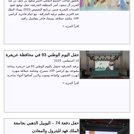
بحضور صاحب السمو الملكي الأمير سعود بن نايف بن عبد
العزيز آل سعود، أمير المنطقة الشرقية، حفل توقيع عقود
الخدمات البحرية ضمن برنامج التخصص 2023 بميناء الملك
عبد العزيز تنظيم ترفيه الشرقية ، مع خيام فاخرة، كراسي
VIP، شاشة عملاقة، وسجاد فاخر بتفاصيل راقية.
اقرأ المزيد >
حفل اليوم الوطني 93 في محافظة عريعرة
14 أغسطس، 2025
ترفيه الشرقية تحتفل باليوم الوطني 93 في عريعرة بساحة
مفتوحة، مع كراسي VIP، مسرح، وشاشة عملاقة مبهرة
أبهرت الحضور، وإضاءة وصوت ولايزر أضافوا أجواء ساحرة.
اقرأ المزيد >
حفل دفعة 74 – اليوبيل الذهبي بجامعة
الملك فهد للبترول والمعادن