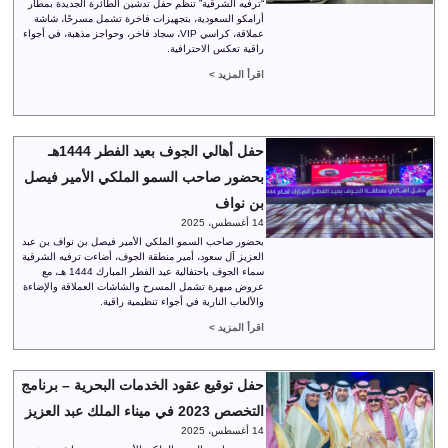
“ترفيه الشرقية” تنظم حفل تدشين الطائرة الجديدة بمطار
أرامكو السعودية، بتجهيزات فاخرة تشمل مسرحًا، شاشة
عملاقة، كراسي VIP، سجاد فاخر، وحواجز مذهبة، في أجواء
راقية تعكس الاحترافية.
اقرأ المزيد >
حفل أهالي الجوف بعيد الفطر 1444هـ
بحضور صاحب السمو الملكي الأمير فيصل
بن نواف
14 أغسطس، 2025
بحضور صاحب السمو الملكي الأمير فيصل بن نواف بن عبد
العزيز آل سعود، أمير منطقة الجوف، أضاءت ترفيه الشرقية
سماء الجوف باحتفالية عيد الفطر المبارك 1444 هـ، مع
عروض مبهرة تشمل المسرح والشاشات العملاقة والإضاءة
والألعاب النارية في أجواء تنظيمية راقية.
اقرأ المزيد >
حفل توقيع عقود الخدمات البحرية – برنامج
التخصص 2023 في ميناء الملك عبد العزيز
14 أغسطس، 2025