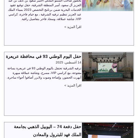
بحضور صاحب السمو الملكي الأمير سعود بن نايف بن عبد
العزيز آل سعود، أمير المنطقة الشرقية، حفل توقيع عقود
الخدمات البحرية ضمن برنامج التخصص 2023 بميناء الملك
عبد العزيز تنظيم ترفيه الشرقية ، مع خيام فاخرة، كراسي
VIP، شاشة عملاقة، وسجاد فاخر بتفاصيل راقية.
اقرأ المزيد >
حفل اليوم الوطني 93 في محافظة عريعرة
14 أغسطس، 2025
ترفيه الشرقية تحتفل باليوم الوطني 93 في عريعرة بساحة
مفتوحة، مع كراسي VIP، مسرح، وشاشة عملاقة مبهرة
أبهرت الحضور، وإضاءة وصوت ولايزر أضافوا أجواء ساحرة.
اقرأ المزيد >
حفل دفعة 74 – اليوبيل الذهبي بجامعة
الملك فهد للبترول والمعادن