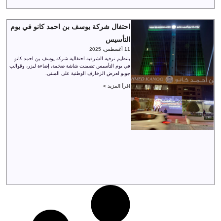
احتفال شركة يوسف بن احمد كانو في يوم
التأسيس
11 أغسطس، 2025
بتنظيم ترفية الشرقية احتفالية شركة يوسف بن احمد كانو
في يوم التأسيس تضمنت شاشة ضخمة، إضاءة ليزر، وقوالب
جوبو لعرض الزخارف الوطنية على المبنى.
اقرأ المزيد >