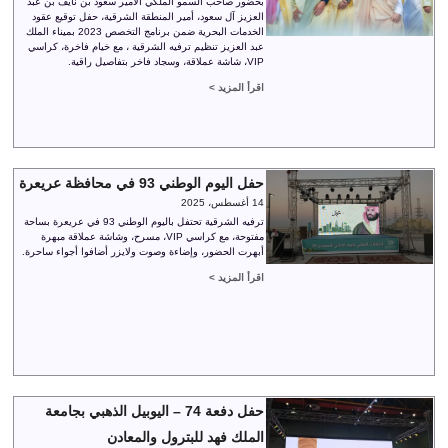
بحضور صاحب السمو الملكي الأمير سعود بن نايف بن عبد
العزيز آل سعود، أمير المنطقة الشرقية، حفل توقيع عقود
الخدمات البحرية ضمن برنامج التخصص 2023 بميناء الملك
عبد العزيز تنظيم ترفيه الشرقية ، مع خيام فاخرة، كراسي
VIP، شاشة عملاقة، وسجاد فاخر بتفاصيل راقية.
اقرأ المزيد >
حفل اليوم الوطني 93 في محافظة عريعرة
14 أغسطس، 2025
ترفيه الشرقية تحتفل باليوم الوطني 93 في عريعرة بساحة
مفتوحة، مع كراسي VIP، مسرح، وشاشة عملاقة مبهرة
أبهرت الحضور، وإضاءة وصوت ولايزر أضافوا أجواء ساحرة.
اقرأ المزيد >
حفل دفعة 74 – اليوبيل الذهبي بجامعة
الملك فهد للبترول والمعادن