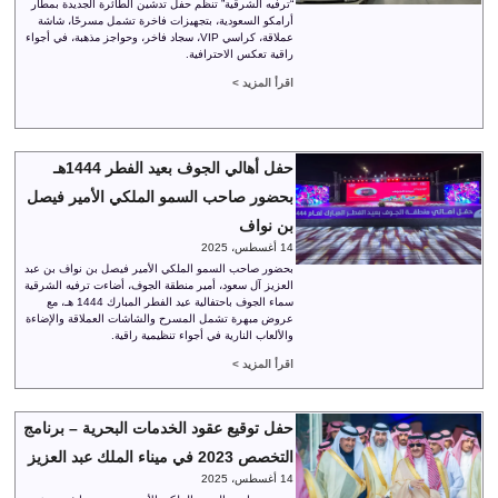
“ترفيه الشرقية” تنظم حفل تدشين الطائرة الجديدة بمطار
أرامكو السعودية، بتجهيزات فاخرة تشمل مسرحًا، شاشة
عملاقة، كراسي VIP، سجاد فاخر، وحواجز مذهبة، في أجواء
راقية تعكس الاحترافية.
اقرأ المزيد >
حفل أهالي الجوف بعيد الفطر 1444هـ
بحضور صاحب السمو الملكي الأمير فيصل
بن نواف
14 أغسطس، 2025
بحضور صاحب السمو الملكي الأمير فيصل بن نواف بن عبد
العزيز آل سعود، أمير منطقة الجوف، أضاءت ترفيه الشرقية
سماء الجوف باحتفالية عيد الفطر المبارك 1444 هـ، مع
عروض مبهرة تشمل المسرح والشاشات العملاقة والإضاءة
والألعاب النارية في أجواء تنظيمية راقية.
اقرأ المزيد >
حفل توقيع عقود الخدمات البحرية – برنامج
التخصص 2023 في ميناء الملك عبد العزيز
14 أغسطس، 2025