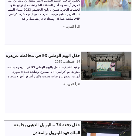
بحضور صاحب السمو الملكي الأمير سعود بن نايف بن عبد
العزيز آل سعود، أمير المنطقة الشرقية، حفل توقيع عقود
الخدمات البحرية ضمن برنامج التخصص 2023 بميناء الملك
عبد العزيز تنظيم ترفيه الشرقية ، مع خيام فاخرة، كراسي
VIP، شاشة عملاقة، وسجاد فاخر بتفاصيل راقية.
اقرأ المزيد >
حفل اليوم الوطني 93 في محافظة عريعرة
14 أغسطس، 2025
ترفيه الشرقية تحتفل باليوم الوطني 93 في عريعرة بساحة
مفتوحة، مع كراسي VIP، مسرح، وشاشة عملاقة مبهرة
أبهرت الحضور، وإضاءة وصوت ولايزر أضافوا أجواء ساحرة.
اقرأ المزيد >
حفل دفعة 74 – اليوبيل الذهبي بجامعة
الملك فهد للبترول والمعادن