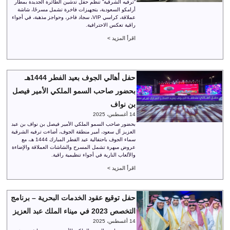
“ترفيه الشرقية” تنظم حفل تدشين الطائرة الجديدة بمطار
أرامكو السعودية، بتجهيزات فاخرة تشمل مسرحًا، شاشة
عملاقة، كراسي VIP، سجاد فاخر، وحواجز مذهبة، في أجواء
راقية تعكس الاحترافية.
اقرأ المزيد >
حفل أهالي الجوف بعيد الفطر 1444هـ
بحضور صاحب السمو الملكي الأمير فيصل
بن نواف
14 أغسطس، 2025
بحضور صاحب السمو الملكي الأمير فيصل بن نواف بن عبد
العزيز آل سعود، أمير منطقة الجوف، أضاءت ترفيه الشرقية
سماء الجوف باحتفالية عيد الفطر المبارك 1444 هـ، مع
عروض مبهرة تشمل المسرح والشاشات العملاقة والإضاءة
والألعاب النارية في أجواء تنظيمية راقية.
اقرأ المزيد >
حفل توقيع عقود الخدمات البحرية – برنامج
التخصص 2023 في ميناء الملك عبد العزيز
14 أغسطس، 2025