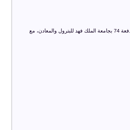
شركة ترفيه الشرقية تنظم حفل اليوبيل الذهبي لدفعة 74 بجامعة الملك فهد للبترول والمعادن، مع