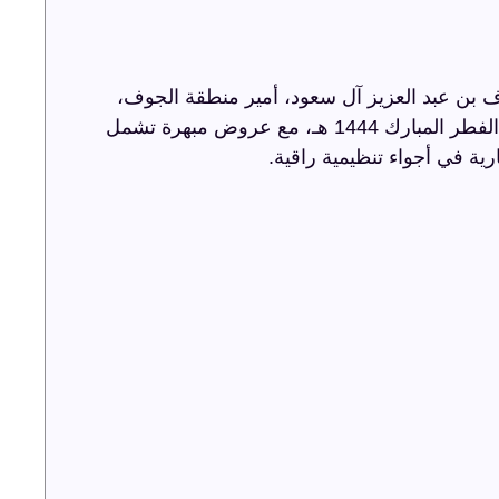
 بن عبد العزيز آل سعود، أمير منطقة الجوف،
أضاءت ترفيه الشرقية سماء الجوف باحتفالية عيد الفطر المبارك 1444 هـ، مع عروض مبهرة تشمل
رية في أجواء تنظيمية راقية.