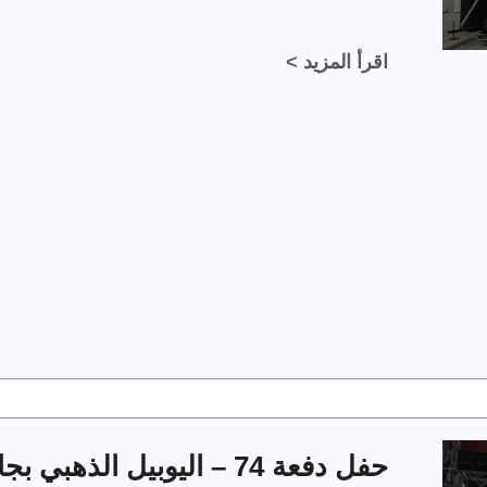
اقرأ المزيد >
حفل دفعة 74 – اليوبيل الذهبي بجامعة الملك فهد للبترول والمعادن