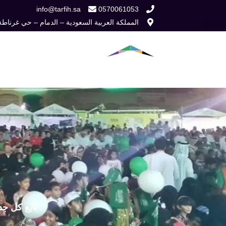
خطي
info@tarfih.sa
0570061053
المملكة العربية السعودية – الدمام – حي غرناطة
لى
لمحتوى
الرئيسية
من نح
تابع كل جد