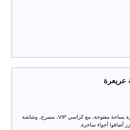
ترفيه الشرقية تحتفل باليوم الوطني 93 في عريعرة بساحة مفتوحة، مع كراسي VIP، مسرح، وشاشة
ر أضافوا أجواء ساحرة.