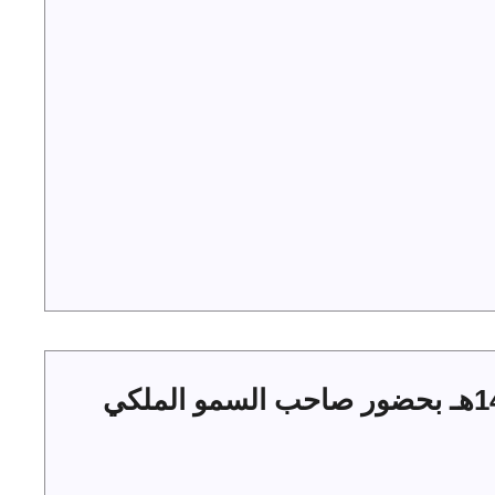
حفل أهالي الجوف بعيد الفطر 1444هـ بحضور صاحب السمو الملكي