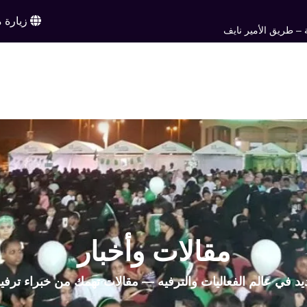
زيارة م
 – طريق الأمير نايف
ن
خدماتنا
أعمالنا
تواصل معنا
اخبار وم
EN
مقالات وأخبار
يد في عالم الفعاليات والترفيه — مقالات تهمك من خبراء ترفي