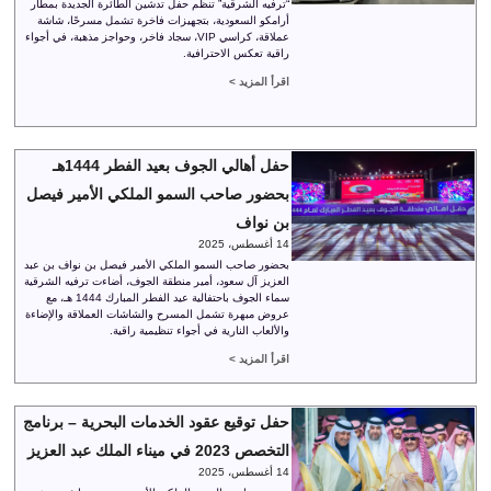
“ترفيه الشرقية” تنظم حفل تدشين الطائرة الجديدة بمطار
أرامكو السعودية، بتجهيزات فاخرة تشمل مسرحًا، شاشة
عملاقة، كراسي VIP، سجاد فاخر، وحواجز مذهبة، في أجواء
راقية تعكس الاحترافية.
اقرأ المزيد >
حفل أهالي الجوف بعيد الفطر 1444هـ
بحضور صاحب السمو الملكي الأمير فيصل
بن نواف
14 أغسطس، 2025
بحضور صاحب السمو الملكي الأمير فيصل بن نواف بن عبد
العزيز آل سعود، أمير منطقة الجوف، أضاءت ترفيه الشرقية
سماء الجوف باحتفالية عيد الفطر المبارك 1444 هـ، مع
عروض مبهرة تشمل المسرح والشاشات العملاقة والإضاءة
والألعاب النارية في أجواء تنظيمية راقية.
اقرأ المزيد >
حفل توقيع عقود الخدمات البحرية – برنامج
التخصص 2023 في ميناء الملك عبد العزيز
14 أغسطس، 2025