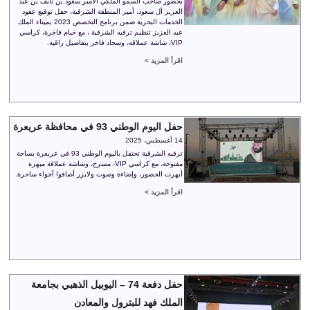
بحضور صاحب السمو الملكي الأمير سعود بن نايف بن عبد
العزيز آل سعود، أمير المنطقة الشرقية، حفل توقيع عقود
الخدمات البحرية ضمن برنامج التخصص 2023 بميناء الملك
عبد العزيز تنظيم ترفيه الشرقية ، مع خيام فاخرة، كراسي
VIP، شاشة عملاقة، وسجاد فاخر بتفاصيل راقية.
اقرأ المزيد >
حفل اليوم الوطني 93 في محافظة عريعرة
14 أغسطس، 2025
ترفيه الشرقية تحتفل باليوم الوطني 93 في عريعرة بساحة
مفتوحة، مع كراسي VIP، مسرح، وشاشة عملاقة مبهرة
أبهرت الحضور، وإضاءة وصوت ولايزر أضافوا أجواء ساحرة.
اقرأ المزيد >
حفل دفعة 74 – اليوبيل الذهبي بجامعة
الملك فهد للبترول والمعادن