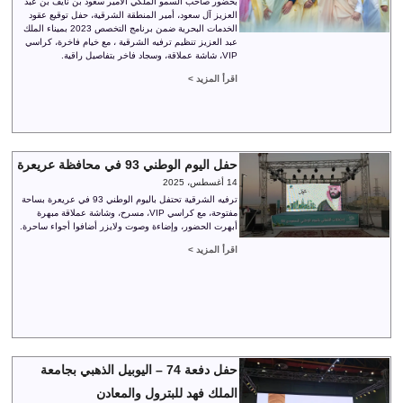
بحضور صاحب السمو الملكي الأمير سعود بن نايف بن عبد
العزيز آل سعود، أمير المنطقة الشرقية، حفل توقيع عقود
الخدمات البحرية ضمن برنامج التخصص 2023 بميناء الملك
عبد العزيز تنظيم ترفيه الشرقية ، مع خيام فاخرة، كراسي
VIP، شاشة عملاقة، وسجاد فاخر بتفاصيل راقية.
اقرأ المزيد >
حفل اليوم الوطني 93 في محافظة عريعرة
14 أغسطس، 2025
ترفيه الشرقية تحتفل باليوم الوطني 93 في عريعرة بساحة
مفتوحة، مع كراسي VIP، مسرح، وشاشة عملاقة مبهرة
أبهرت الحضور، وإضاءة وصوت ولايزر أضافوا أجواء ساحرة.
اقرأ المزيد >
حفل دفعة 74 – اليوبيل الذهبي بجامعة
الملك فهد للبترول والمعادن