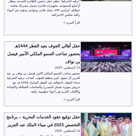
“ترفيه الشرقية” تنظم حفل تدشين الطائرة الجديدة بمطار
أرامكو السعودية، بتجهيزات فاخرة تشمل مسرحًا، شاشة
عملاقة، كراسي VIP، سجاد فاخر، وحواجز مذهبة، في أجواء
راقية تعكس الاحترافية.
اقرأ المزيد >
حفل أهالي الجوف بعيد الفطر 1444هـ
بحضور صاحب السمو الملكي الأمير فيصل
بن نواف
14 أغسطس، 2025
بحضور صاحب السمو الملكي الأمير فيصل بن نواف بن عبد
العزيز آل سعود، أمير منطقة الجوف، أضاءت ترفيه الشرقية
سماء الجوف باحتفالية عيد الفطر المبارك 1444 هـ، مع
عروض مبهرة تشمل المسرح والشاشات العملاقة والإضاءة
والألعاب النارية في أجواء تنظيمية راقية.
اقرأ المزيد >
حفل توقيع عقود الخدمات البحرية – برنامج
التخصص 2023 في ميناء الملك عبد العزيز
14 أغسطس، 2025