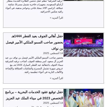
“ترفيه الشرقية” تنظم حفل تدشين الطائرة الجديدة بمطار
أرامكو السعودية، بتجهيزات فاخرة تشمل مسرحًا، شاشة
عملاقة، كراسي VIP، سجاد فاخر، وحواجز مذهبة، في أجواء
راقية تعكس الاحترافية.
اقرأ المزيد >
حفل أهالي الجوف بعيد الفطر 1444هـ
بحضور صاحب السمو الملكي الأمير فيصل
بن نواف
14 أغسطس، 2025
بحضور صاحب السمو الملكي الأمير فيصل بن نواف بن عبد
العزيز آل سعود، أمير منطقة الجوف، أضاءت ترفيه الشرقية
سماء الجوف باحتفالية عيد الفطر المبارك 1444 هـ، مع
عروض مبهرة تشمل المسرح والشاشات العملاقة والإضاءة
والألعاب النارية في أجواء تنظيمية راقية.
اقرأ المزيد >
حفل توقيع عقود الخدمات البحرية – برنامج
التخصص 2023 في ميناء الملك عبد العزيز
14 أغسطس، 2025