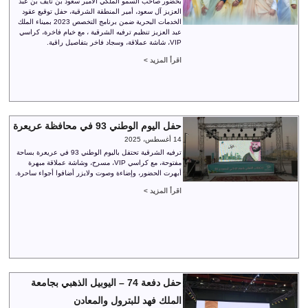
بحضور صاحب السمو الملكي الأمير سعود بن نايف بن عبد
العزيز آل سعود، أمير المنطقة الشرقية، حفل توقيع عقود
الخدمات البحرية ضمن برنامج التخصص 2023 بميناء الملك
عبد العزيز تنظيم ترفيه الشرقية ، مع خيام فاخرة، كراسي
VIP، شاشة عملاقة، وسجاد فاخر بتفاصيل راقية.
اقرأ المزيد >
حفل اليوم الوطني 93 في محافظة عريعرة
14 أغسطس، 2025
ترفيه الشرقية تحتفل باليوم الوطني 93 في عريعرة بساحة
مفتوحة، مع كراسي VIP، مسرح، وشاشة عملاقة مبهرة
أبهرت الحضور، وإضاءة وصوت ولايزر أضافوا أجواء ساحرة.
اقرأ المزيد >
حفل دفعة 74 – اليوبيل الذهبي بجامعة
الملك فهد للبترول والمعادن