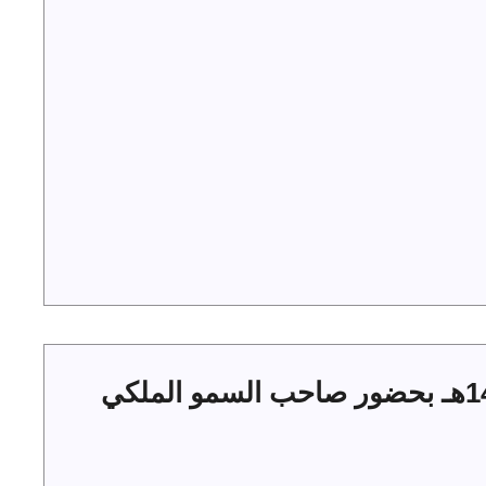
حفل أهالي الجوف بعيد الفطر 1444هـ بحضور صاحب السمو الملكي