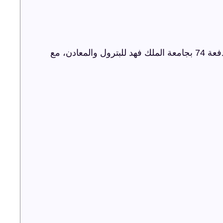
شركة ترفيه الشرقية تنظم حفل اليوبيل الذهبي لدفعة 74 بجامعة الملك فهد للبترول والمعادن، مع