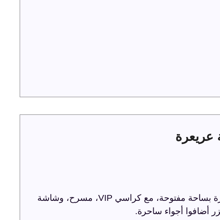
ترفيه الشرقية تحتفل باليوم الوطني 93 في عريعرة بساحة مفتوحة، مع كراسي VIP، مسرح، وشاشة
ر أضافوا أجواء ساحرة.