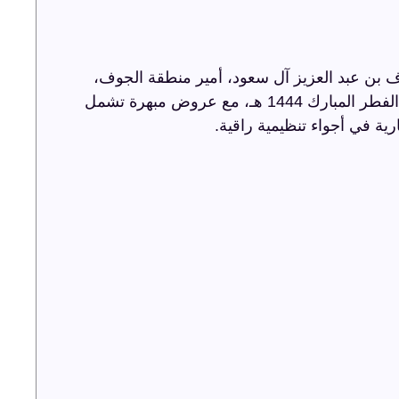
 بن عبد العزيز آل سعود، أمير منطقة الجوف،
أضاءت ترفيه الشرقية سماء الجوف باحتفالية عيد الفطر المبارك 1444 هـ، مع عروض مبهرة تشمل
رية في أجواء تنظيمية راقية.