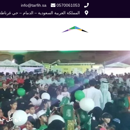
خطي
info@tarfih.sa
0570061053
المملكة العربية السعودية – الدمام – حي غرناطة
لى
لمحتوى
الرئيسية
من نح
تابع كل جد