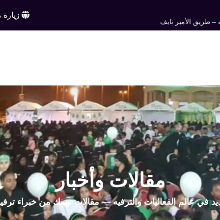
زيارة م
 – طريق الأمير نايف
ن
خدماتنا
أعمالنا
تواصل معنا
اخبار وم
EN
مقالات وأخبار
يد في عالم الفعاليات والترفيه — مقالات تهمك من خبراء ترفي