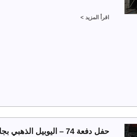
اقرأ المزيد >
حفل دفعة 74 – اليوبيل الذهبي بجامعة الملك فهد للبترول والمعادن