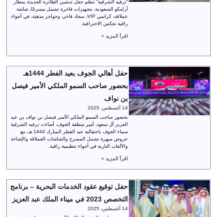
“ترفيه الشرقية” تنظم حفل تدشين الطائرة الجديدة بمطار
أرامكو السعودية، بتجهيزات فاخرة تشمل مسرحًا، شاشة
عملاقة، كراسي VIP، سجاد فاخر، وحواجز مذهبة، في أجواء
راقية تعكس الاحترافية.
اقرأ المزيد >
حفل أهالي الجوف بعيد الفطر 1444هـ
بحضور صاحب السمو الملكي الأمير فيصل
بن نواف
14 أغسطس، 2025
بحضور صاحب السمو الملكي الأمير فيصل بن نواف بن عبد
العزيز آل سعود، أمير منطقة الجوف، أضاءت ترفيه الشرقية
سماء الجوف باحتفالية عيد الفطر المبارك 1444 هـ، مع
عروض مبهرة تشمل المسرح والشاشات العملاقة والإضاءة
والألعاب النارية في أجواء تنظيمية راقية.
اقرأ المزيد >
حفل توقيع عقود الخدمات البحرية – برنامج
التخصص 2023 في ميناء الملك عبد العزيز
14 أغسطس، 2025