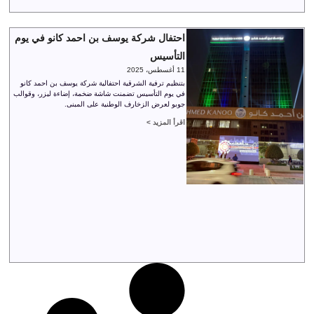
احتفال شركة يوسف بن احمد كانو في يوم
التأسيس
11 أغسطس، 2025
بتنظيم ترفية الشرقية احتفالية شركة يوسف بن احمد كانو
في يوم التأسيس تضمنت شاشة ضخمة، إضاءة ليزر، وقوالب
جوبو لعرض الزخارف الوطنية على المبنى.
اقرأ المزيد >