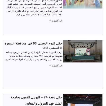
بحضور صاحب السمو الملكي الأمير سعود بن نايف بن عبد
العزيز آل سعود، أمير المنطقة الشرقية، حفل توقيع عقود
الخدمات البحرية ضمن برنامج التخصص 2023 بميناء الملك
عبد العزيز تنظيم ترفيه الشرقية ، مع خيام فاخرة، كراسي
VIP، شاشة عملاقة، وسجاد فاخر بتفاصيل راقية.
اقرأ المزيد >
حفل اليوم الوطني 93 في محافظة عريعرة
14 أغسطس، 2025
ترفيه الشرقية تحتفل باليوم الوطني 93 في عريعرة بساحة
مفتوحة، مع كراسي VIP، مسرح، وشاشة عملاقة مبهرة
أبهرت الحضور، وإضاءة وصوت ولايزر أضافوا أجواء ساحرة.
اقرأ المزيد >
حفل دفعة 74 – اليوبيل الذهبي بجامعة
الملك فهد للبترول والمعادن