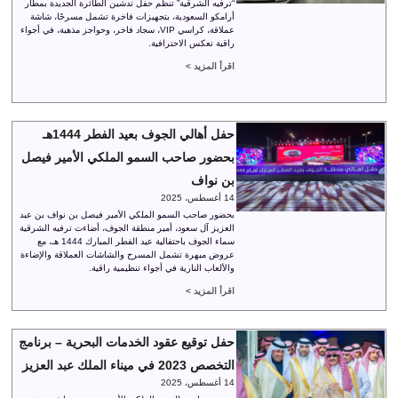
“ترفيه الشرقية” تنظم حفل تدشين الطائرة الجديدة بمطار
أرامكو السعودية، بتجهيزات فاخرة تشمل مسرحًا، شاشة
عملاقة، كراسي VIP، سجاد فاخر، وحواجز مذهبة، في أجواء
راقية تعكس الاحترافية.
اقرأ المزيد >
حفل أهالي الجوف بعيد الفطر 1444هـ
بحضور صاحب السمو الملكي الأمير فيصل
بن نواف
14 أغسطس، 2025
بحضور صاحب السمو الملكي الأمير فيصل بن نواف بن عبد
العزيز آل سعود، أمير منطقة الجوف، أضاءت ترفيه الشرقية
سماء الجوف باحتفالية عيد الفطر المبارك 1444 هـ، مع
عروض مبهرة تشمل المسرح والشاشات العملاقة والإضاءة
والألعاب النارية في أجواء تنظيمية راقية.
اقرأ المزيد >
حفل توقيع عقود الخدمات البحرية – برنامج
التخصص 2023 في ميناء الملك عبد العزيز
14 أغسطس، 2025