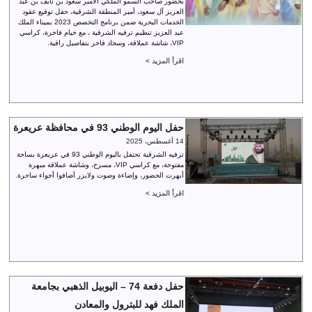
بحضور صاحب السمو الملكي الأمير سعود بن نايف بن عبد
العزيز آل سعود، أمير المنطقة الشرقية، حفل توقيع عقود
الخدمات البحرية ضمن برنامج التخصص 2023 بميناء الملك
عبد العزيز تنظيم ترفيه الشرقية ، مع خيام فاخرة، كراسي
VIP، شاشة عملاقة، وسجاد فاخر بتفاصيل راقية.
اقرأ المزيد >
حفل اليوم الوطني 93 في محافظة عريعرة
14 أغسطس، 2025
ترفيه الشرقية تحتفل باليوم الوطني 93 في عريعرة بساحة
مفتوحة، مع كراسي VIP، مسرح، وشاشة عملاقة مبهرة
أبهرت الحضور، وإضاءة وصوت ولايزر أضافوا أجواء ساحرة.
اقرأ المزيد >
حفل دفعة 74 – اليوبيل الذهبي بجامعة
الملك فهد للبترول والمعادن