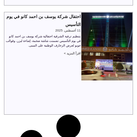
احتفال شركة يوسف بن احمد كانو في يوم
التأسيس
11 أغسطس، 2025
بتنظيم ترفية الشرقية احتفالية شركة يوسف بن احمد كانو
في يوم التأسيس تضمنت شاشة ضخمة، إضاءة ليزر، وقوالب
جوبو لعرض الزخارف الوطنية على المبنى.
اقرأ المزيد >