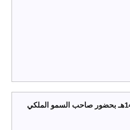
حفل أهالي الجوف بعيد الفطر 1444هـ بحضور صاحب السمو الملكي