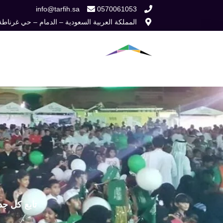
خطي
info@tarfih.sa
0570061053
المملكة العربية السعودية – الدمام – حي غرناطة
لى
لمحتوى
الرئيسية
من نح
تابع كل جد