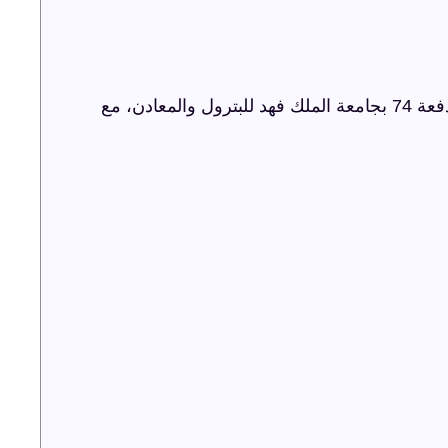
شركة ترفيه الشرقية تنظم حفل اليوبيل الذهبي لدفعة 74 بجامعة الملك فهد للبترول والمعادن، مع