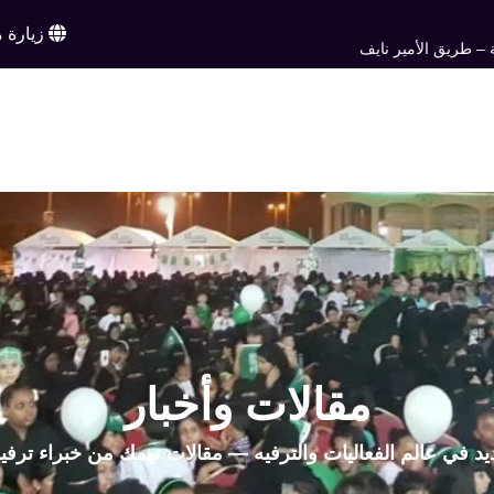
زيارة م
 – طريق الأمير نايف
ن
خدماتنا
أعمالنا
تواصل معنا
اخبار وم
EN
مقالات وأخبار
يد في عالم الفعاليات والترفيه — مقالات تهمك من خبراء ترفي