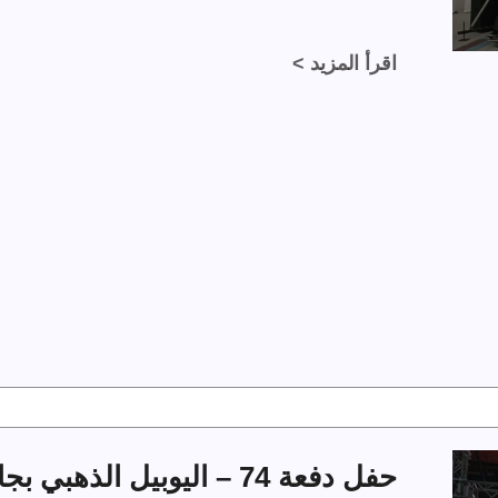
اقرأ المزيد >
حفل دفعة 74 – اليوبيل الذهبي بجامعة الملك فهد للبترول والمعادن