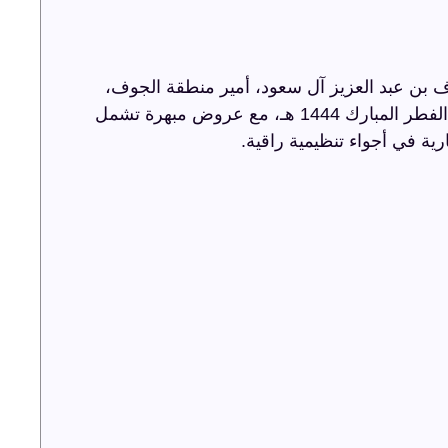
 بن عبد العزيز آل سعود، أمير منطقة الجوف،
أضاءت ترفيه الشرقية سماء الجوف باحتفالية عيد الفطر المبارك 1444 هـ، مع عروض مبهرة تشمل
رية في أجواء تنظيمية راقية.