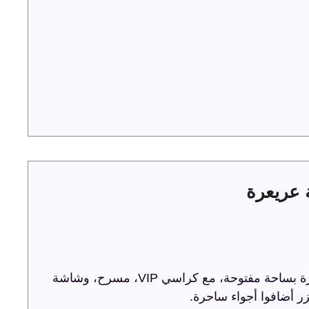
ترفيه الشرقية تحتفل باليوم الوطني 93 في عريعرة بساحة مفتوحة، مع كراسي VIP، مسرح، وشاشة
ر أضافوا أجواء ساحرة.