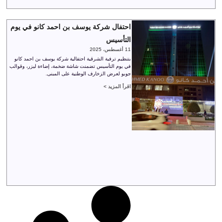
احتفال شركة يوسف بن احمد كانو في يوم
التأسيس
11 أغسطس، 2025
بتنظيم ترفية الشرقية احتفالية شركة يوسف بن احمد كانو
في يوم التأسيس تضمنت شاشة ضخمة، إضاءة ليزر، وقوالب
جوبو لعرض الزخارف الوطنية على المبنى.
اقرأ المزيد >