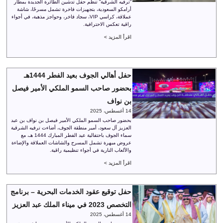
“ترفيه الشرقية” تنظم حفل تدشين الطائرة الجديدة بمطار
أرامكو السعودية، بتجهيزات فاخرة تشمل مسرحًا، شاشة
عملاقة، كراسي VIP، سجاد فاخر، وحواجز مذهبة، في أجواء
راقية تعكس الاحترافية.
اقرأ المزيد >
حفل أهالي الجوف بعيد الفطر 1444هـ
بحضور صاحب السمو الملكي الأمير فيصل
بن نواف
14 أغسطس، 2025
بحضور صاحب السمو الملكي الأمير فيصل بن نواف بن عبد
العزيز آل سعود، أمير منطقة الجوف، أضاءت ترفيه الشرقية
سماء الجوف باحتفالية عيد الفطر المبارك 1444 هـ، مع
عروض مبهرة تشمل المسرح والشاشات العملاقة والإضاءة
والألعاب النارية في أجواء تنظيمية راقية.
اقرأ المزيد >
حفل توقيع عقود الخدمات البحرية – برنامج
التخصص 2023 في ميناء الملك عبد العزيز
14 أغسطس، 2025