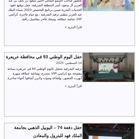
بحضور صاحب السمو الملكي الأمير سعود بن نايف بن عبد
العزيز آل سعود، أمير المنطقة الشرقية، حفل توقيع عقود
الخدمات البحرية ضمن برنامج التخصص 2023 بميناء الملك
عبد العزيز تنظيم ترفيه الشرقية ، مع خيام فاخرة، كراسي
VIP، شاشة عملاقة، وسجاد فاخر بتفاصيل راقية.
اقرأ المزيد >
حفل اليوم الوطني 93 في محافظة عريعرة
14 أغسطس، 2025
ترفيه الشرقية تحتفل باليوم الوطني 93 في عريعرة بساحة
مفتوحة، مع كراسي VIP، مسرح، وشاشة عملاقة مبهرة
أبهرت الحضور، وإضاءة وصوت ولايزر أضافوا أجواء ساحرة.
اقرأ المزيد >
حفل دفعة 74 – اليوبيل الذهبي بجامعة
الملك فهد للبترول والمعادن