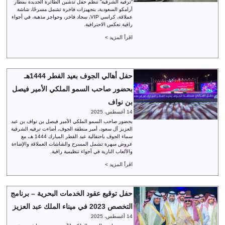
“ترفيه الشرقية” تنظم حفل تدشين الطائرة الجديدة بمطار
أرامكو السعودية، بتجهيزات فاخرة تشمل مسرحًا، شاشة
عملاقة، كراسي VIP، سجاد فاخر، وحواجز مذهبة، في أجواء
راقية تعكس الاحترافية.
اقرأ المزيد >
حفل أهالي الجوف بعيد الفطر 1444هـ
بحضور صاحب السمو الملكي الأمير فيصل
بن نواف
14 أغسطس، 2025
بحضور صاحب السمو الملكي الأمير فيصل بن نواف بن عبد
العزيز آل سعود، أمير منطقة الجوف، أضاءت ترفيه الشرقية
سماء الجوف باحتفالية عيد الفطر المبارك 1444 هـ، مع
عروض مبهرة تشمل المسرح والشاشات العملاقة والإضاءة
والألعاب النارية في أجواء تنظيمية راقية.
اقرأ المزيد >
حفل توقيع عقود الخدمات البحرية – برنامج
التخصص 2023 في ميناء الملك عبد العزيز
14 أغسطس، 2025