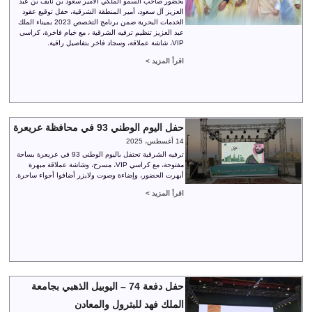
بحضور صاحب السمو الملكي الأمير سعود بن نايف بن عبد
العزيز آل سعود، أمير المنطقة الشرقية، حفل توقيع عقود
الخدمات البحرية ضمن برنامج التخصص 2023 بميناء الملك
عبد العزيز تنظيم ترفيه الشرقية ، مع خيام فاخرة، كراسي
VIP، شاشة عملاقة، وسجاد فاخر بتفاصيل راقية.
اقرأ المزيد >
حفل اليوم الوطني 93 في محافظة عريعرة
14 أغسطس، 2025
ترفيه الشرقية تحتفل باليوم الوطني 93 في عريعرة بساحة
مفتوحة، مع كراسي VIP، مسرح، وشاشة عملاقة مبهرة
أبهرت الحضور، وإضاءة وصوت ولايزر أضافوا أجواء ساحرة.
اقرأ المزيد >
حفل دفعة 74 – اليوبيل الذهبي بجامعة
الملك فهد للبترول والمعادن