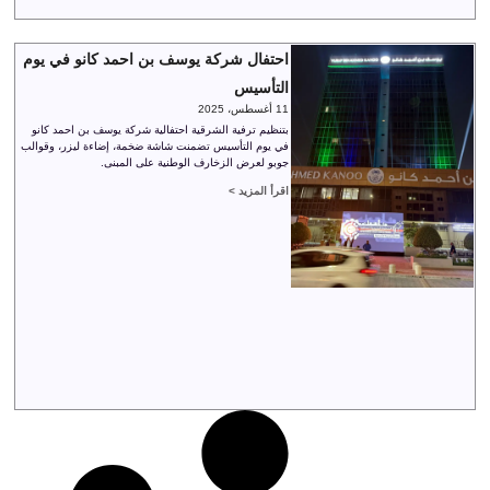
احتفال شركة يوسف بن احمد كانو في يوم
التأسيس
11 أغسطس، 2025
بتنظيم ترفية الشرقية احتفالية شركة يوسف بن احمد كانو
في يوم التأسيس تضمنت شاشة ضخمة، إضاءة ليزر، وقوالب
جوبو لعرض الزخارف الوطنية على المبنى.
اقرأ المزيد >