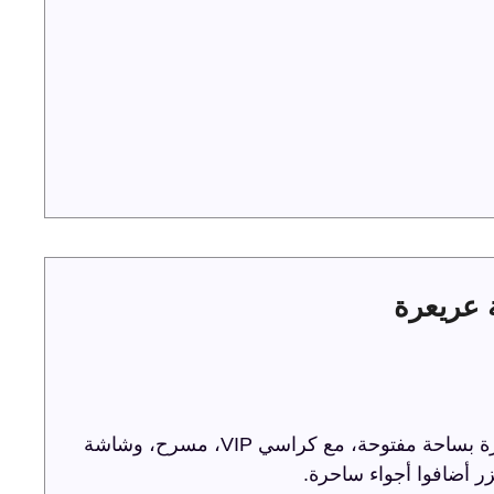
ترفيه الشرقية تحتفل باليوم الوطني 93 في عريعرة بساحة مفتوحة، مع كراسي VIP، مسرح، وشاشة
ر أضافوا أجواء ساحرة.