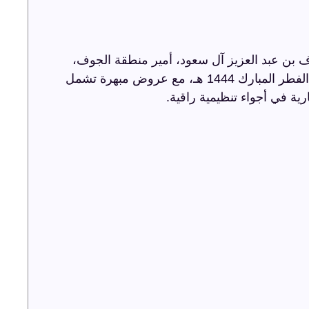
 بن عبد العزيز آل سعود، أمير منطقة الجوف،
أضاءت ترفيه الشرقية سماء الجوف باحتفالية عيد الفطر المبارك 1444 هـ، مع عروض مبهرة تشمل
رية في أجواء تنظيمية راقية.