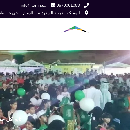
خطي
info@tarfih.sa
0570061053
المملكة العربية السعودية – الدمام – حي غرناطة
لى
لمحتوى
الرئيسية
من نح
تابع كل جد