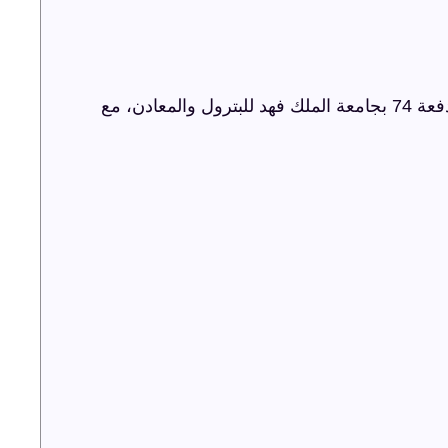
شركة ترفيه الشرقية تنظم حفل اليوبيل الذهبي لدفعة 74 بجامعة الملك فهد للبترول والمعادن، مع