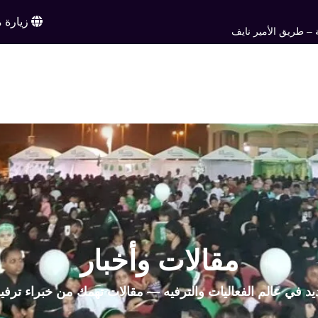
زيارة م
 – طريق الأمير نايف
ن
خدماتنا
أعمالنا
تواصل معنا
اخبار وم
EN
مقالات وأخبار
يد في عالم الفعاليات والترفيه — مقالات تهمك من خبراء ترفي