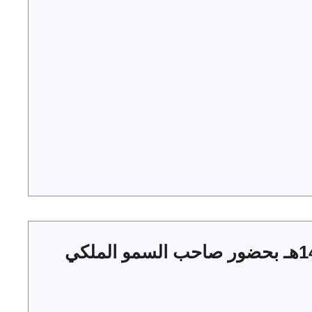
حفل أهالي الجوف بعيد الفطر 1444هـ بحضور صاحب السمو الملكي