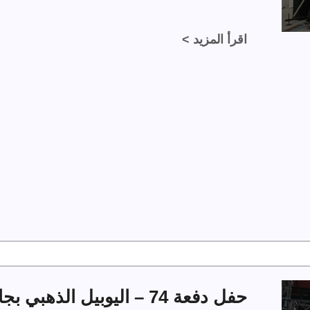
اقرأ المزيد >
حفل دفعة 74 – اليوبيل الذهبي بجامعة الملك فهد للبترول والمعادن