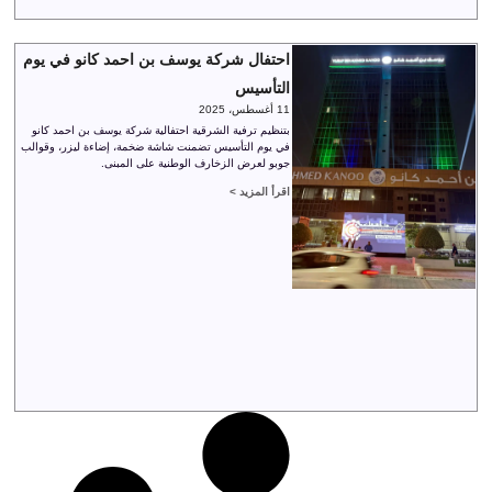
احتفال شركة يوسف بن احمد كانو في يوم
التأسيس
11 أغسطس، 2025
بتنظيم ترفية الشرقية احتفالية شركة يوسف بن احمد كانو
في يوم التأسيس تضمنت شاشة ضخمة، إضاءة ليزر، وقوالب
جوبو لعرض الزخارف الوطنية على المبنى.
اقرأ المزيد >