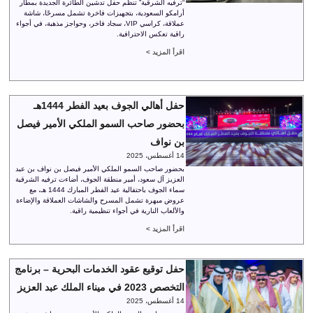
“ترفيه الشرقية” تنظم حفل تدشين الطائرة الجديدة بمطار
أرامكو السعودية، بتجهيزات فاخرة تشمل مسرحًا، شاشة
عملاقة، كراسي VIP، سجاد فاخر، وحواجز مذهبة، في أجواء
راقية تعكس الاحترافية.
اقرأ المزيد >
حفل أهالي الجوف بعيد الفطر 1444هـ
بحضور صاحب السمو الملكي الأمير فيصل
بن نواف
14 أغسطس، 2025
بحضور صاحب السمو الملكي الأمير فيصل بن نواف بن عبد
العزيز آل سعود، أمير منطقة الجوف، أضاءت ترفيه الشرقية
سماء الجوف باحتفالية عيد الفطر المبارك 1444 هـ، مع
عروض مبهرة تشمل المسرح والشاشات العملاقة والإضاءة
والألعاب النارية في أجواء تنظيمية راقية.
اقرأ المزيد >
حفل توقيع عقود الخدمات البحرية – برنامج
التخصص 2023 في ميناء الملك عبد العزيز
14 أغسطس، 2025