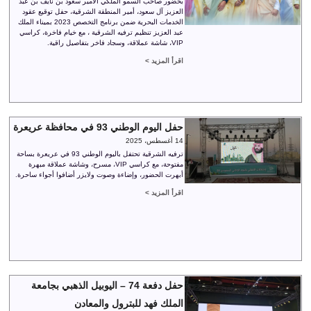
بحضور صاحب السمو الملكي الأمير سعود بن نايف بن عبد
العزيز آل سعود، أمير المنطقة الشرقية، حفل توقيع عقود
الخدمات البحرية ضمن برنامج التخصص 2023 بميناء الملك
عبد العزيز تنظيم ترفيه الشرقية ، مع خيام فاخرة، كراسي
VIP، شاشة عملاقة، وسجاد فاخر بتفاصيل راقية.
اقرأ المزيد >
حفل اليوم الوطني 93 في محافظة عريعرة
14 أغسطس، 2025
ترفيه الشرقية تحتفل باليوم الوطني 93 في عريعرة بساحة
مفتوحة، مع كراسي VIP، مسرح، وشاشة عملاقة مبهرة
أبهرت الحضور، وإضاءة وصوت ولايزر أضافوا أجواء ساحرة.
اقرأ المزيد >
حفل دفعة 74 – اليوبيل الذهبي بجامعة
الملك فهد للبترول والمعادن