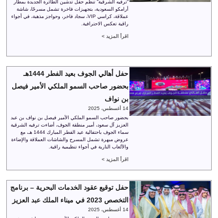
“ترفيه الشرقية” تنظم حفل تدشين الطائرة الجديدة بمطار
أرامكو السعودية، بتجهيزات فاخرة تشمل مسرحًا، شاشة
عملاقة، كراسي VIP، سجاد فاخر، وحواجز مذهبة، في أجواء
راقية تعكس الاحترافية.
اقرأ المزيد >
حفل أهالي الجوف بعيد الفطر 1444هـ
بحضور صاحب السمو الملكي الأمير فيصل
بن نواف
14 أغسطس، 2025
بحضور صاحب السمو الملكي الأمير فيصل بن نواف بن عبد
العزيز آل سعود، أمير منطقة الجوف، أضاءت ترفيه الشرقية
سماء الجوف باحتفالية عيد الفطر المبارك 1444 هـ، مع
عروض مبهرة تشمل المسرح والشاشات العملاقة والإضاءة
والألعاب النارية في أجواء تنظيمية راقية.
اقرأ المزيد >
حفل توقيع عقود الخدمات البحرية – برنامج
التخصص 2023 في ميناء الملك عبد العزيز
14 أغسطس، 2025