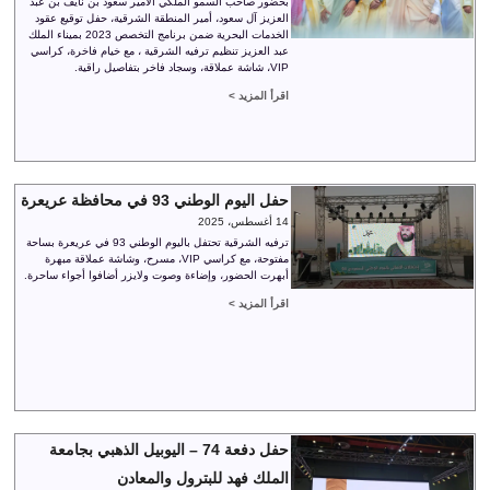
بحضور صاحب السمو الملكي الأمير سعود بن نايف بن عبد
العزيز آل سعود، أمير المنطقة الشرقية، حفل توقيع عقود
الخدمات البحرية ضمن برنامج التخصص 2023 بميناء الملك
عبد العزيز تنظيم ترفيه الشرقية ، مع خيام فاخرة، كراسي
VIP، شاشة عملاقة، وسجاد فاخر بتفاصيل راقية.
اقرأ المزيد >
حفل اليوم الوطني 93 في محافظة عريعرة
14 أغسطس، 2025
ترفيه الشرقية تحتفل باليوم الوطني 93 في عريعرة بساحة
مفتوحة، مع كراسي VIP، مسرح، وشاشة عملاقة مبهرة
أبهرت الحضور، وإضاءة وصوت ولايزر أضافوا أجواء ساحرة.
اقرأ المزيد >
حفل دفعة 74 – اليوبيل الذهبي بجامعة
الملك فهد للبترول والمعادن