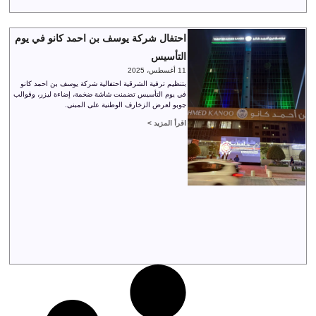
احتفال شركة يوسف بن احمد كانو في يوم
التأسيس
11 أغسطس، 2025
بتنظيم ترفية الشرقية احتفالية شركة يوسف بن احمد كانو
في يوم التأسيس تضمنت شاشة ضخمة، إضاءة ليزر، وقوالب
جوبو لعرض الزخارف الوطنية على المبنى.
اقرأ المزيد >