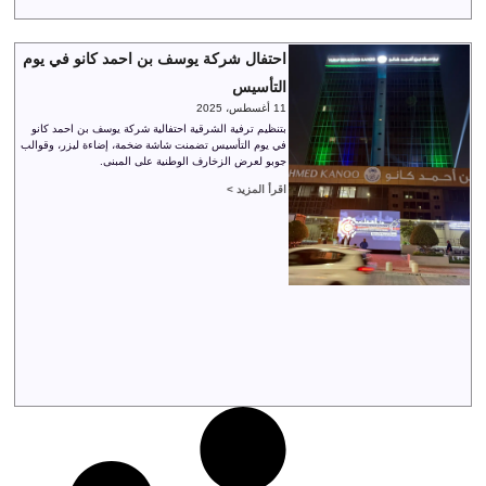
احتفال شركة يوسف بن احمد كانو في يوم
التأسيس
11 أغسطس، 2025
بتنظيم ترفية الشرقية احتفالية شركة يوسف بن احمد كانو
في يوم التأسيس تضمنت شاشة ضخمة، إضاءة ليزر، وقوالب
جوبو لعرض الزخارف الوطنية على المبنى.
اقرأ المزيد >