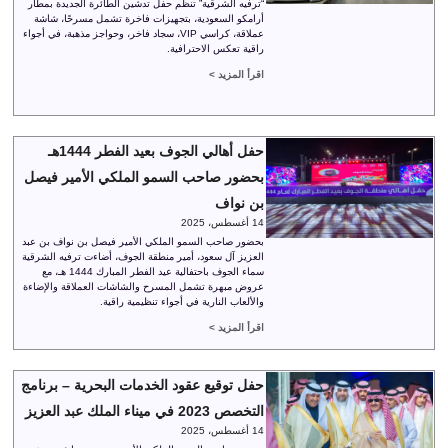
“ترفيه الشرقية” تنظم حفل تدشين الطائرة الجديدة بمطار
أرامكو السعودية، بتجهيزات فاخرة تشمل مسرحًا، شاشة
عملاقة، كراسي VIP، سجاد فاخر، وحواجز مذهبة، في أجواء
راقية تعكس الاحترافية.
اقرأ المزيد >
حفل أهالي الجوف بعيد الفطر 1444هـ
بحضور صاحب السمو الملكي الأمير فيصل
بن نواف
14 أغسطس، 2025
بحضور صاحب السمو الملكي الأمير فيصل بن نواف بن عبد
العزيز آل سعود، أمير منطقة الجوف، أضاءت ترفيه الشرقية
سماء الجوف باحتفالية عيد الفطر المبارك 1444 هـ، مع
عروض مبهرة تشمل المسرح والشاشات العملاقة والإضاءة
والألعاب النارية في أجواء تنظيمية راقية.
اقرأ المزيد >
حفل توقيع عقود الخدمات البحرية – برنامج
التخصص 2023 في ميناء الملك عبد العزيز
14 أغسطس، 2025