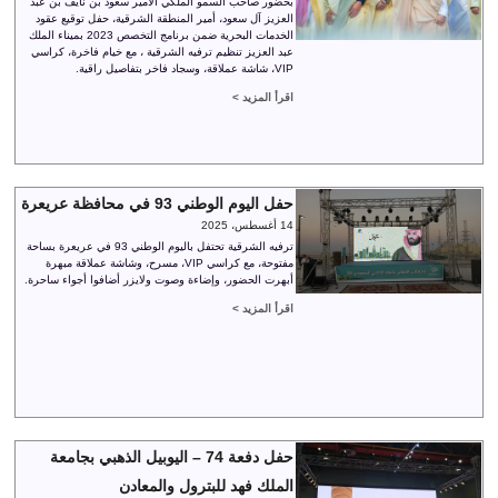
بحضور صاحب السمو الملكي الأمير سعود بن نايف بن عبد
العزيز آل سعود، أمير المنطقة الشرقية، حفل توقيع عقود
الخدمات البحرية ضمن برنامج التخصص 2023 بميناء الملك
عبد العزيز تنظيم ترفيه الشرقية ، مع خيام فاخرة، كراسي
VIP، شاشة عملاقة، وسجاد فاخر بتفاصيل راقية.
اقرأ المزيد >
حفل اليوم الوطني 93 في محافظة عريعرة
14 أغسطس، 2025
ترفيه الشرقية تحتفل باليوم الوطني 93 في عريعرة بساحة
مفتوحة، مع كراسي VIP، مسرح، وشاشة عملاقة مبهرة
أبهرت الحضور، وإضاءة وصوت ولايزر أضافوا أجواء ساحرة.
اقرأ المزيد >
حفل دفعة 74 – اليوبيل الذهبي بجامعة
الملك فهد للبترول والمعادن