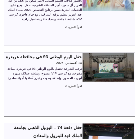
بحضور صاحب السمو الملكي الأمير سعود بن نايف بن عبد
العزيز آل سعود، أمير المنطقة الشرقية، حفل توقيع عقود
الخدمات البحرية ضمن برنامج التخصص 2023 بميناء الملك
عبد العزيز تنظيم ترفيه الشرقية ، مع خيام فاخرة، كراسي
VIP، شاشة عملاقة، وسجاد فاخر بتفاصيل راقية.
اقرأ المزيد >
حفل اليوم الوطني 93 في محافظة عريعرة
14 أغسطس، 2025
ترفيه الشرقية تحتفل باليوم الوطني 93 في عريعرة بساحة
مفتوحة، مع كراسي VIP، مسرح، وشاشة عملاقة مبهرة
أبهرت الحضور، وإضاءة وصوت ولايزر أضافوا أجواء ساحرة.
اقرأ المزيد >
حفل دفعة 74 – اليوبيل الذهبي بجامعة
الملك فهد للبترول والمعادن