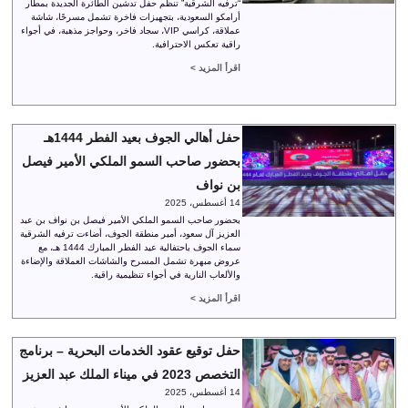
“ترفيه الشرقية” تنظم حفل تدشين الطائرة الجديدة بمطار
أرامكو السعودية، بتجهيزات فاخرة تشمل مسرحًا، شاشة
عملاقة، كراسي VIP، سجاد فاخر، وحواجز مذهبة، في أجواء
راقية تعكس الاحترافية.
اقرأ المزيد >
حفل أهالي الجوف بعيد الفطر 1444هـ
بحضور صاحب السمو الملكي الأمير فيصل
بن نواف
14 أغسطس، 2025
بحضور صاحب السمو الملكي الأمير فيصل بن نواف بن عبد
العزيز آل سعود، أمير منطقة الجوف، أضاءت ترفيه الشرقية
سماء الجوف باحتفالية عيد الفطر المبارك 1444 هـ، مع
عروض مبهرة تشمل المسرح والشاشات العملاقة والإضاءة
والألعاب النارية في أجواء تنظيمية راقية.
اقرأ المزيد >
حفل توقيع عقود الخدمات البحرية – برنامج
التخصص 2023 في ميناء الملك عبد العزيز
14 أغسطس، 2025