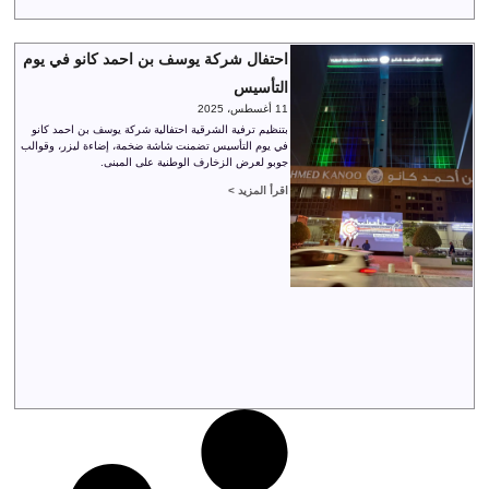
احتفال شركة يوسف بن احمد كانو في يوم
التأسيس
11 أغسطس، 2025
بتنظيم ترفية الشرقية احتفالية شركة يوسف بن احمد كانو
في يوم التأسيس تضمنت شاشة ضخمة، إضاءة ليزر، وقوالب
جوبو لعرض الزخارف الوطنية على المبنى.
اقرأ المزيد >