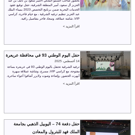
بحضور صاحب السمو الملكي الأمير سعود بن نايف بن عبد
العزيز آل سعود، أمير المنطقة الشرقية، حفل توقيع عقود
الخدمات البحرية ضمن برنامج التخصص 2023 بميناء الملك
عبد العزيز تنظيم ترفيه الشرقية ، مع خيام فاخرة، كراسي
VIP، شاشة عملاقة، وسجاد فاخر بتفاصيل راقية.
اقرأ المزيد >
حفل اليوم الوطني 93 في محافظة عريعرة
14 أغسطس، 2025
ترفيه الشرقية تحتفل باليوم الوطني 93 في عريعرة بساحة
مفتوحة، مع كراسي VIP، مسرح، وشاشة عملاقة مبهرة
أبهرت الحضور، وإضاءة وصوت ولايزر أضافوا أجواء ساحرة.
اقرأ المزيد >
حفل دفعة 74 – اليوبيل الذهبي بجامعة
الملك فهد للبترول والمعادن