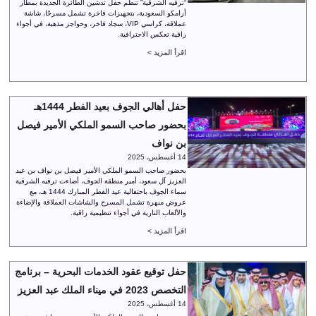
“ترفيه الشرقية” تنظم حفل تدشين الطائرة الجديدة بمطار
أرامكو السعودية، بتجهيزات فاخرة تشمل مسرحًا، شاشة
عملاقة، كراسي VIP، سجاد فاخر، وحواجز مذهبة، في أجواء
راقية تعكس الاحترافية.
اقرأ المزيد >
حفل أهالي الجوف بعيد الفطر 1444هـ
بحضور صاحب السمو الملكي الأمير فيصل
بن نواف
14 أغسطس، 2025
بحضور صاحب السمو الملكي الأمير فيصل بن نواف بن عبد
العزيز آل سعود، أمير منطقة الجوف، أضاءت ترفيه الشرقية
سماء الجوف باحتفالية عيد الفطر المبارك 1444 هـ، مع
عروض مبهرة تشمل المسرح والشاشات العملاقة والإضاءة
والألعاب النارية في أجواء تنظيمية راقية.
اقرأ المزيد >
حفل توقيع عقود الخدمات البحرية – برنامج
التخصص 2023 في ميناء الملك عبد العزيز
14 أغسطس، 2025