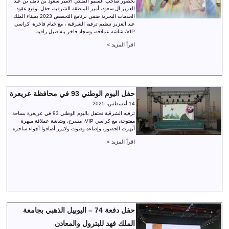
بحضور صاحب السمو الملكي الأمير سعود بن نايف بن عبد
العزيز آل سعود، أمير المنطقة الشرقية، حفل توقيع عقود
الخدمات البحرية ضمن برنامج التخصص 2023 بميناء الملك
عبد العزيز تنظيم ترفيه الشرقية ، مع خيام فاخرة، كراسي
VIP، شاشة عملاقة، وسجاد فاخر بتفاصيل راقية.
اقرأ المزيد >
حفل اليوم الوطني 93 في محافظة عريعرة
14 أغسطس، 2025
ترفيه الشرقية تحتفل باليوم الوطني 93 في عريعرة بساحة
مفتوحة، مع كراسي VIP، مسرح، وشاشة عملاقة مبهرة
أبهرت الحضور، وإضاءة وصوت ولايزر أضافوا أجواء ساحرة.
اقرأ المزيد >
حفل دفعة 74 – اليوبيل الذهبي بجامعة
الملك فهد للبترول والمعادن