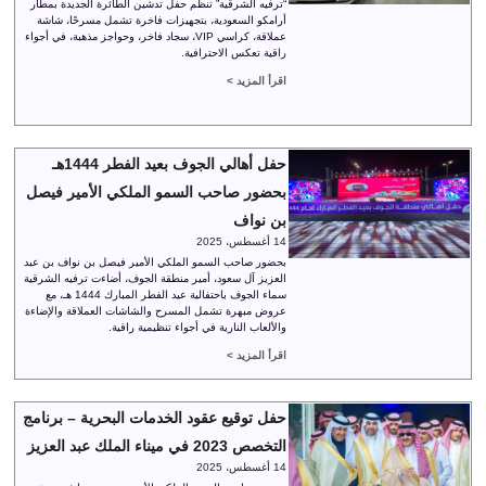
“ترفيه الشرقية” تنظم حفل تدشين الطائرة الجديدة بمطار
أرامكو السعودية، بتجهيزات فاخرة تشمل مسرحًا، شاشة
عملاقة، كراسي VIP، سجاد فاخر، وحواجز مذهبة، في أجواء
راقية تعكس الاحترافية.
اقرأ المزيد >
حفل أهالي الجوف بعيد الفطر 1444هـ
بحضور صاحب السمو الملكي الأمير فيصل
بن نواف
14 أغسطس، 2025
بحضور صاحب السمو الملكي الأمير فيصل بن نواف بن عبد
العزيز آل سعود، أمير منطقة الجوف، أضاءت ترفيه الشرقية
سماء الجوف باحتفالية عيد الفطر المبارك 1444 هـ، مع
عروض مبهرة تشمل المسرح والشاشات العملاقة والإضاءة
والألعاب النارية في أجواء تنظيمية راقية.
اقرأ المزيد >
حفل توقيع عقود الخدمات البحرية – برنامج
التخصص 2023 في ميناء الملك عبد العزيز
14 أغسطس، 2025