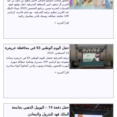
بحضور صاحب السمو الملكي الأمير سعود بن نايف بن عبد
العزيز آل سعود، أمير المنطقة الشرقية، حفل توقيع عقود
الخدمات البحرية ضمن برنامج التخصص 2023 بميناء الملك
عبد العزيز تنظيم ترفيه الشرقية ، مع خيام فاخرة، كراسي
VIP، شاشة عملاقة، وسجاد فاخر بتفاصيل راقية.
اقرأ المزيد >
حفل اليوم الوطني 93 في محافظة عريعرة
14 أغسطس، 2025
ترفيه الشرقية تحتفل باليوم الوطني 93 في عريعرة بساحة
مفتوحة، مع كراسي VIP، مسرح، وشاشة عملاقة مبهرة
أبهرت الحضور، وإضاءة وصوت ولايزر أضافوا أجواء ساحرة.
اقرأ المزيد >
حفل دفعة 74 – اليوبيل الذهبي بجامعة
الملك فهد للبترول والمعادن