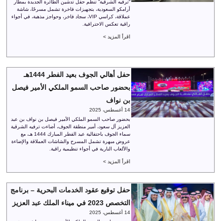
“ترفيه الشرقية” تنظم حفل تدشين الطائرة الجديدة بمطار
أرامكو السعودية، بتجهيزات فاخرة تشمل مسرحًا، شاشة
عملاقة، كراسي VIP، سجاد فاخر، وحواجز مذهبة، في أجواء
راقية تعكس الاحترافية.
اقرأ المزيد >
حفل أهالي الجوف بعيد الفطر 1444هـ
بحضور صاحب السمو الملكي الأمير فيصل
بن نواف
14 أغسطس، 2025
بحضور صاحب السمو الملكي الأمير فيصل بن نواف بن عبد
العزيز آل سعود، أمير منطقة الجوف، أضاءت ترفيه الشرقية
سماء الجوف باحتفالية عيد الفطر المبارك 1444 هـ، مع
عروض مبهرة تشمل المسرح والشاشات العملاقة والإضاءة
والألعاب النارية في أجواء تنظيمية راقية.
اقرأ المزيد >
حفل توقيع عقود الخدمات البحرية – برنامج
التخصص 2023 في ميناء الملك عبد العزيز
14 أغسطس، 2025