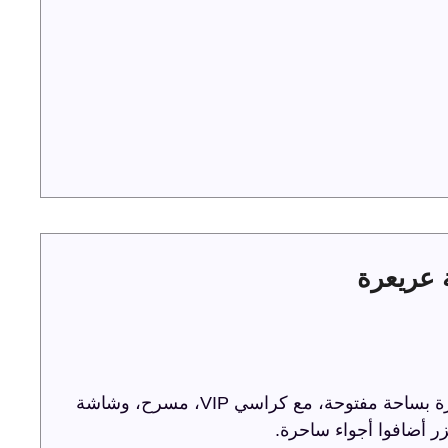
ترفيه الشرقية تحتفل باليوم الوطني 93 في عريعرة بساحة مفتوحة، مع كراسي VIP، مسرح، وشاشة
ر أضافوا أجواء ساحرة.