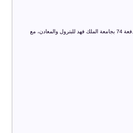
شركة ترفيه الشرقية تنظم حفل اليوبيل الذهبي لدفعة 74 بجامعة الملك فهد للبترول والمعادن، مع