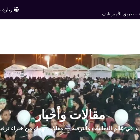
زيارة م
 – طريق الأمير نايف
ن
خدماتنا
أعمالنا
تواصل معنا
اخبار وم
EN
مقالات وأخبار
يد في عالم الفعاليات والترفيه — مقالات تهمك من خبراء ترفي