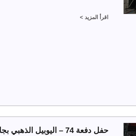
اقرأ المزيد >
حفل دفعة 74 – اليوبيل الذهبي بجامعة الملك فهد للبترول والمعادن