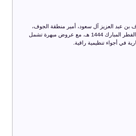
 بن عبد العزيز آل سعود، أمير منطقة الجوف،
أضاءت ترفيه الشرقية سماء الجوف باحتفالية عيد الفطر المبارك 1444 هـ، مع عروض مبهرة تشمل
رية في أجواء تنظيمية راقية.