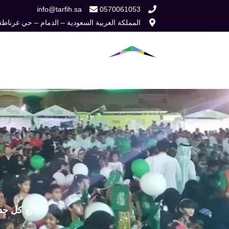
خطي
info@tarfih.sa
0570061053
المملكة العربية السعودية – الدمام – حي غرناطة
لى
لمحتوى
الرئيسية
من نح
تابع كل جد