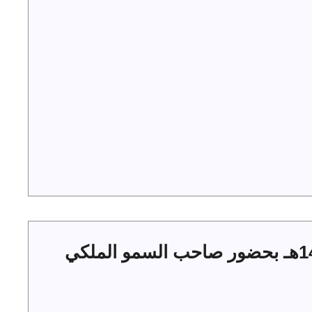
حفل أهالي الجوف بعيد الفطر 1444هـ بحضور صاحب السمو الملكي