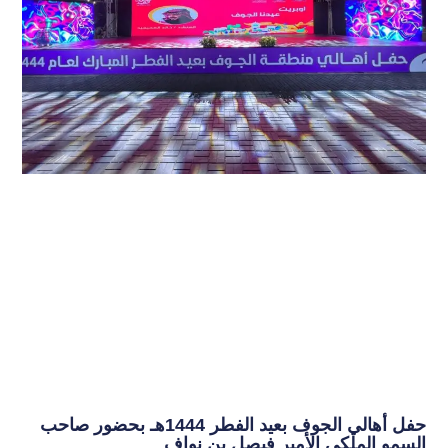
حفل أهالي الجوف بعيد الفطر 1444هـ بحضور صاحب
السمو الملكي الأمير فيصل بن نواف