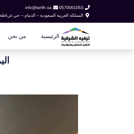
خطي
info@tarfih.sa
0570061053
لى
المملكة العربية السعودية – الدمام – حي غرناطة
لمحتوى
الرئيسية
من نحن
اليوم