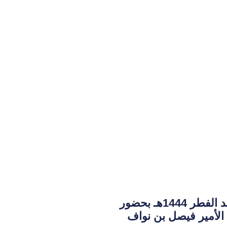
حفل أهالي الجوف بعيد الفطر 1444هـ بحضور
لأمير فيصل بن نواف